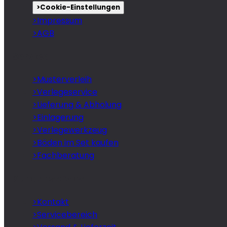
>
Cookie-Einstellungen
>
Impressum
>
AGB
Service
>
Musterverleih
>
Verlegeservice
>
Lieferung & Abholung
>
Einlagerung
>
Verlegewerkzeug
>
Böden im Set kaufen
>
Fachberatung
Kundenservice
>
Kontakt
>
Servicebereich