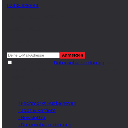
02433 938884
Mo. bis Fr. 9:00 – 18.30 Uhr
Sa. 9:00 – 14 Uhr
Newsletter abonnieren
Anmelden
Ich akzeptiere die
Datenschutzerklärung
. Bestätig
per E-Mail (Double-Opt-In). Abmeldung jederzeit
möglich.
Über Bodenjäger
>
Fachmarkt Hückelhoven
>
Jobs & Karriere
>
Newsletter
>
Datenschutzerklärung