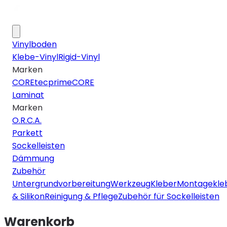
Vinylboden
Klebe-Vinyl
Rigid-Vinyl
Marken
COREtec
primeCORE
Laminat
Marken
O.R.C.A.
Parkett
Sockelleisten
Dämmung
Zubehör
Untergrundvorbereitung
Werkzeug
Kleber
Montagekle
& Silikon
Reinigung & Pflege
Zubehör für Sockelleisten
Warenkorb