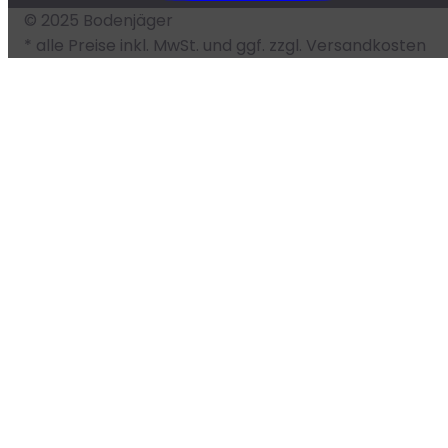
© 2025 Bodenjäger
* alle Preise inkl. MwSt. und ggf. zzgl. Versandkosten