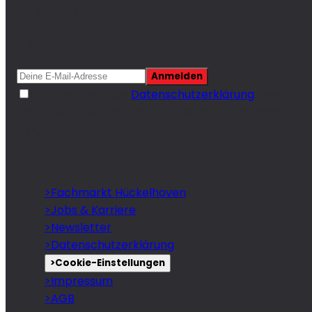
Sa. 9:00 – 14 Uhr
Newsletter abonnieren
Anmelden
Ich akzeptiere die
Datenschutzerklärung
. Bestätig
per E-Mail (Double-Opt-In). Abmeldung jederzeit
möglich.
Über Bodenjäger
>
Fachmarkt Hückelhoven
>
Jobs & Karriere
>
Newsletter
>
Datenschutzerklärung
>
Cookie-Einstellungen
>
Impressum
>
AGB