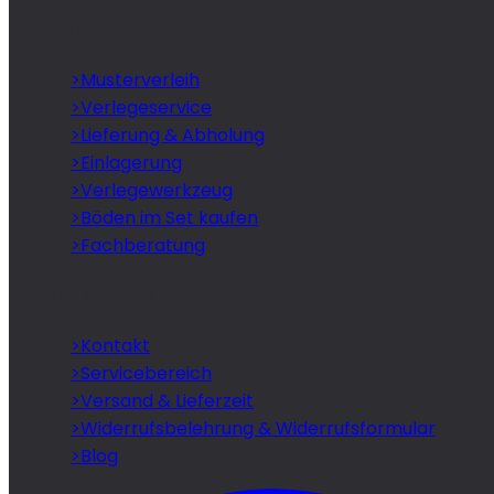
Service
>
Musterverleih
>
Verlegeservice
>
Lieferung & Abholung
>
Einlagerung
>
Verlegewerkzeug
>
Böden im Set kaufen
>
Fachberatung
Kundenservice
>
Kontakt
>
Servicebereich
>
Versand & Lieferzeit
>
Widerrufsbelehrung & Widerrufsformular
>
Blog