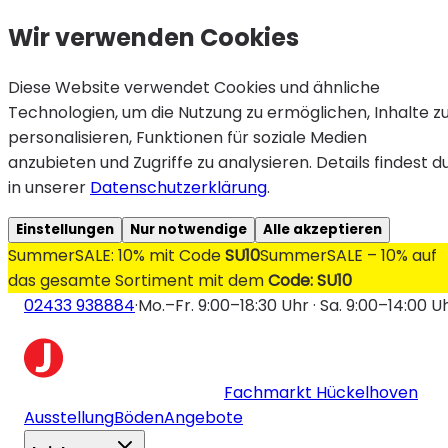
Wir verwenden Cookies
Diese Website verwendet Cookies und ähnliche
Technologien, um die Nutzung zu ermöglichen, Inhalte z
personalisieren, Funktionen für soziale Medien
anzubieten und Zugriffe zu analysieren. Details findest d
in unserer
Datenschutzerklärung
.
Einstellungen
Nur notwendige
Alle akzeptieren
SummerSALE: 10% mit Code
SU10
SummerSALE – 10% auf
das gesamte Sortiment mit dem
Code: SU10
02433 938884
·
Mo.–Fr. 9:00–18:30 Uhr · Sa. 9:00–14:00 U
Fachmarkt Hückelhoven
Ausstellung
Böden
Angebote