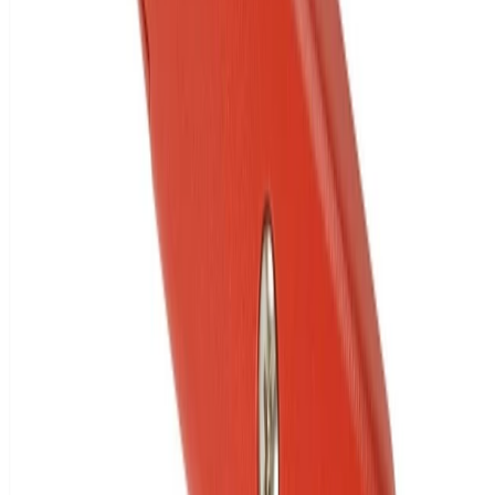
Rechnungskauf
Pay
G
Pay
amazon
pay