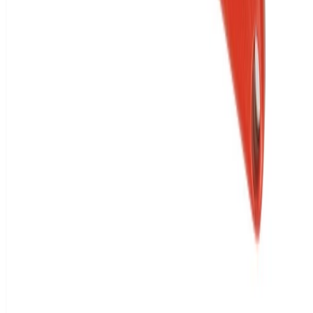
Bei Abholung
Persönliche Beratung unter 02433938884
Kostenlose Einlagerung bis zu 12 Monate
Lieferung zum Wunschtermin
Kostenlose Lieferung ab 999€
Produktdetails
Artikeleigenschaften