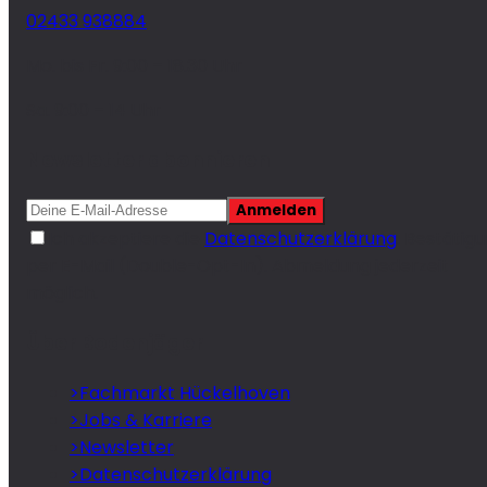
02433 938884
Mo. bis Fr. 9:00 – 18.30 Uhr
Sa. 9:00 – 14 Uhr
Newsletter abonnieren
Anmelden
Ich akzeptiere die
Datenschutzerklärung
. Bestätig
per E-Mail (Double-Opt-In). Abmeldung jederzeit
möglich.
Über Bodenjäger
>
Fachmarkt Hückelhoven
>
Jobs & Karriere
>
Newsletter
>
Datenschutzerklärung