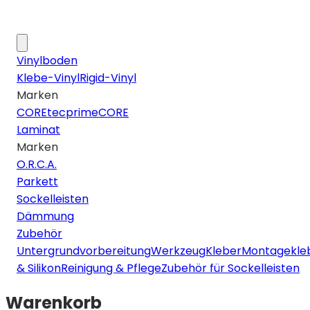
Vinylboden
Klebe-Vinyl
Rigid-Vinyl
Marken
COREtec
primeCORE
Laminat
Marken
O.R.C.A.
Parkett
Sockelleisten
Dämmung
Zubehör
Untergrundvorbereitung
Werkzeug
Kleber
Montagekle
& Silikon
Reinigung & Pflege
Zubehör für Sockelleisten
Warenkorb