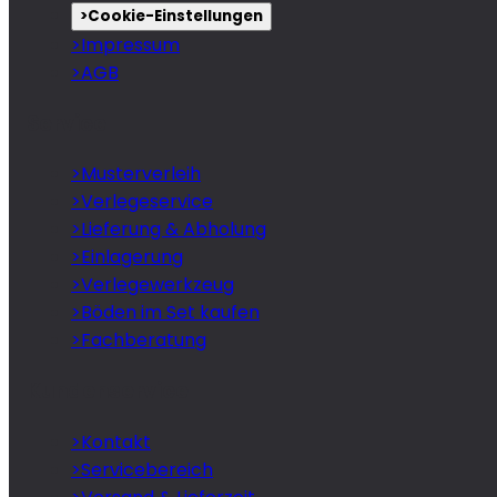
>
Cookie-Einstellungen
>
Impressum
>
AGB
Service
>
Musterverleih
>
Verlegeservice
>
Lieferung & Abholung
>
Einlagerung
>
Verlegewerkzeug
>
Böden im Set kaufen
>
Fachberatung
Kundenservice
>
Kontakt
>
Servicebereich